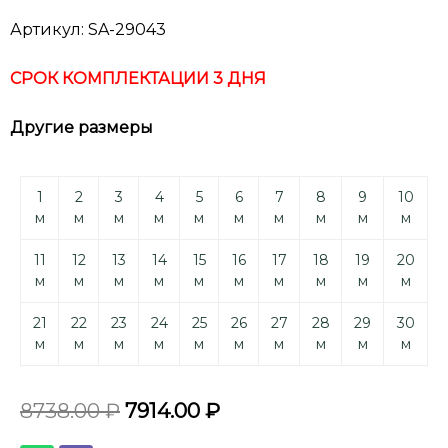
Артикул: SA-29043
СРОК КОМПЛЕКТАЦИИ 3 ДНЯ
Другие размеры
1
2
3
4
5
6
7
8
9
10
м
м
м
м
м
м
м
м
м
м
11
12
13
14
15
16
17
18
19
20
м
м
м
м
м
м
м
м
м
м
21
22
23
24
25
26
27
28
29
30
м
м
м
м
м
м
м
м
м
м
8738.00
₽
7914.00
₽