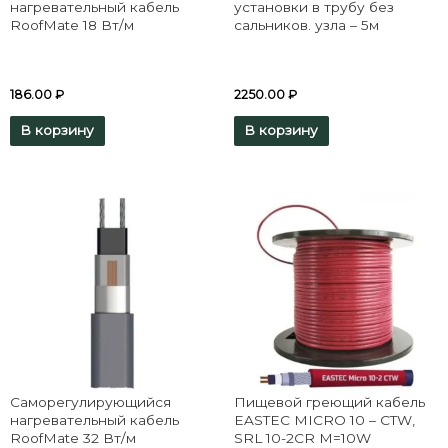
нагревательный кабель
установки в трубу без
RoofMate 18 Вт/м
сальников. узла – 5м
186.00
₽
2250.00
₽
В корзину
В корзину
Саморегулирующийся
Пищевой греющий кабель
нагревательный кабель
EASTEC MICRO 10 – CTW,
RoofMate 32 Вт/м
SRL 10-2CR M=10W