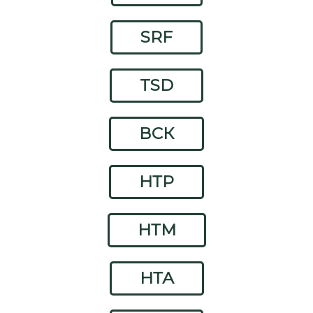
SRF
TSD
ВСК
НТР
НТМ
НТА