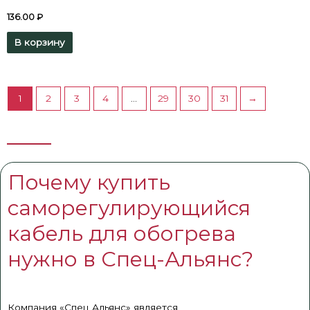
136.00
₽
В корзину
1
2
3
4
…
29
30
31
→
Почему купить
саморегулирующийся
кабель для обогрева
нужно в Спец-Альянс?
Компания «Спец Альянс» является