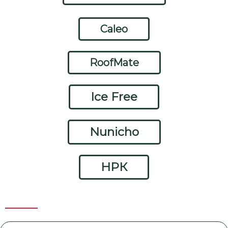
Caleo
RoofMate
Ice Free
Nunicho
НРК