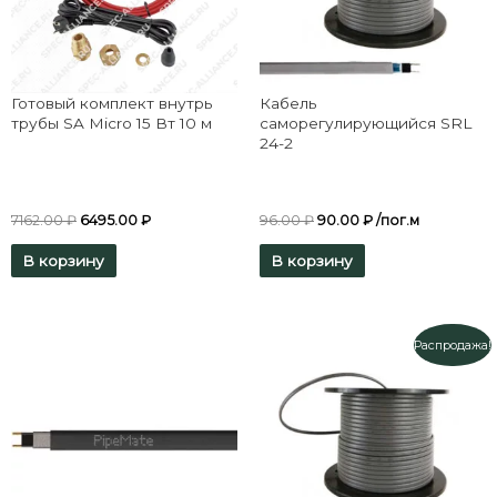
Готовый комплект внутрь
Кабель
трубы SA Micro 15 Вт 10 м
саморегулирующийся SRL
24-2
7162.00
₽
6495.00
₽
96.00
₽
90.00
₽
/пог.м
В корзину
В корзину
Распродажа!