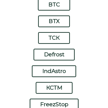
ВТС
ВТХ
ТСК
Defrost
IndAstro
КСТМ
FreezStop