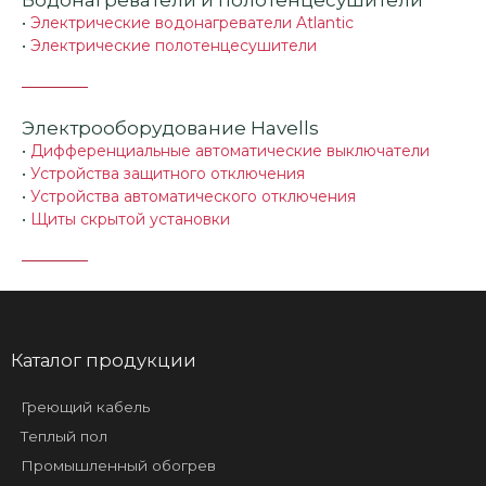
•
Электрические водонагреватели Atlantic
•
Электрические полотенцесушители
Электрооборудование Havells
•
Дифференциальные автоматические выключатели
•
Устройства защитного отключения
•
Устройства автоматического отключения
•
Щиты скрытой установки
Каталог продукции
Греющий кабель
Теплый пол
Промышленный обогрев