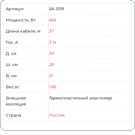
Артикул
SA-1019
Мощность, Вт
666
Длина кабеля, м
37
Ток, A
3.14
Д, см
30
Ш, см
28
В, см
10
Вес,кг
1.66
Внешняя
Термопластичный эластомер
изоляция
Страна
Россия