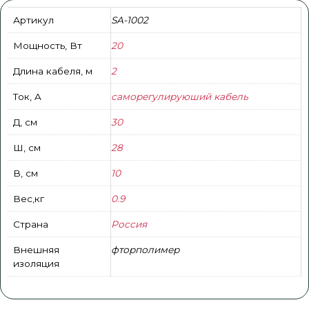
Артикул
SA-1002
Мощность, Вт
20
Длина кабеля, м
2
Ток, A
саморегулируюший кабель
Д, см
30
Ш, см
28
В, см
10
Вес,кг
0.9
Страна
Россия
Внешняя
фторполимер
изоляция