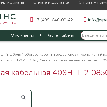
Сертификаты
Оплата и доставка
Оптовым поку
ЯНС
+7 (495) 640-09-42
info@spe
 • МОНТАЖ
О компании
Расчет кабеля
ющий кабель
/
Обогрев кровли и водостоков
/
Резистивный ка
кции SHTL-2 40 Вт/м
/ Секция нагревательная кабельная 40
ная кабельная 40SHTL-2-085