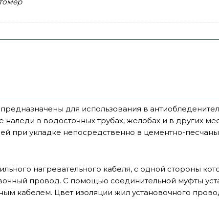
томер
 предназначены для использования в антиобледенител
аледи в водосточных трубах, желобах и в других мест
ей при укладке непосредственно в цементно-песчаный
ильного нагревательного кабеля, с одной стороны кото
овочный провод. С помощью соединительной муфты ус
ым кабелем. Цвет изоляции жил установочного провод