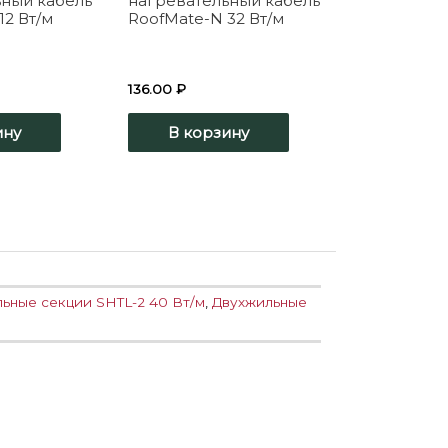
ьный кабель
нагревательный кабель
12 Вт/м
RoofMate-N 32 Вт/м
136.00
₽
ину
В корзину
ьные секции SHTL-2 40 Вт/м
,
Двухжильные