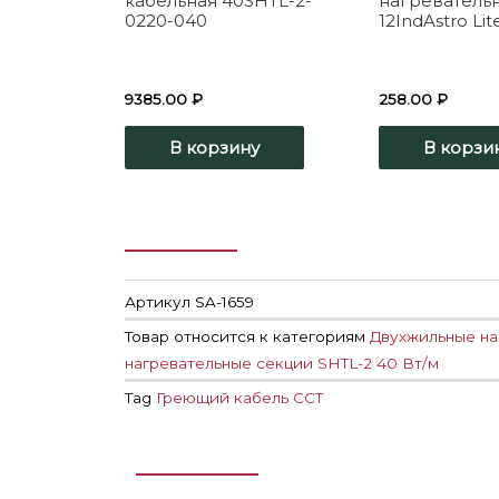
кабельная 40SHTL-2-
нагреватель
0220-040
12IndAstro Lit
9385.00
₽
258.00
₽
В корзину
В корзи
Артикул
SA-1659
Товар относится к категориям
Двухжильные на
нагревательные секции SHTL-2 40 Вт/м
Tag
Греющий кабель ССТ