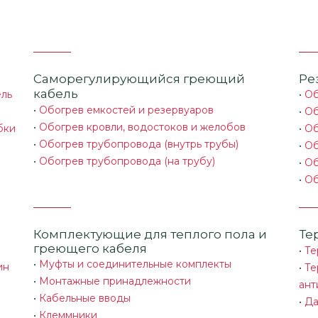
Саморегулирующийся греющий
Ре
кабель
ель
•
Об
•
Обогрев емкостей и резервуаров
•
Об
•
Обогрев кровли, водостоков и желобов
бки
•
Об
•
Обогрев трубопровода (внутрь трубы)
•
Об
•
Обогрев трубопровода (на трубу)
•
Об
•
Об
Комплектующие для теплого пола и
Те
греющего кабеля
•
Те
•
Муфты и соединительные комплекты
ин
•
Те
•
Монтажные принадлежности
ант
•
Кабельные вводы
•
Да
•
Клеммники