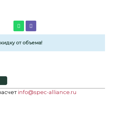
идку от объема!
 расчет
info@spec-alliance.ru