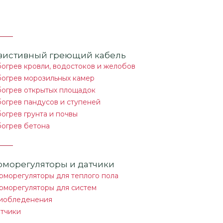
зистивный греющий кабель
огрев кровли, водостоков и желобов
огрев морозильных камер
огрев открытых площадок
огрев пандусов и ступеней
огрев грунта и почвы
огрев бетона
рморегуляторы и датчики
рморегуляторы для теплого пола
рморегуляторы для систем
иобледенения
тчики