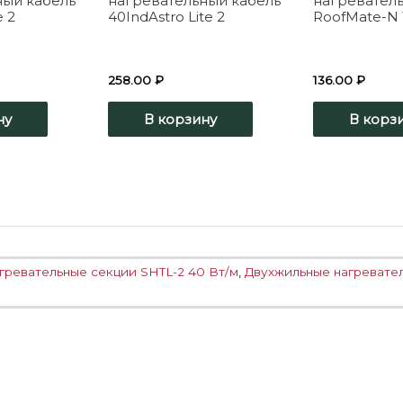
ный кабель
нагревательный кабель
нагревател
e 2
40IndAstro Lite 2
RoofMate-N 
258.00
₽
136.00
₽
ну
В корзину
В корз
гревательные секции SHTL-2 40 Вт/м
,
Двухжильные нагревател