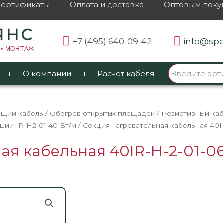
Сертификаты
Оплата и доставка
Оптовым поку
ЯНС
+7 (495) 640-09-42
info@spe
 • МОНТАЖ
О компании
Расчет кабеля
ющий кабель
/
Обогрев открытых площадок
/
Резистивный каб
ции IR-H2-01 40 Вт/м
/ Секция нагревательная кабельная 40
ая кабельная 40IR-H-2-01-0