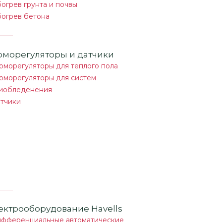
огрев грунта и почвы
огрев бетона
рморегуляторы и датчики
рморегуляторы для теплого пола
рморегуляторы для систем
иобледенения
тчики
ектрооборудование Havells
фференциальные автоматические