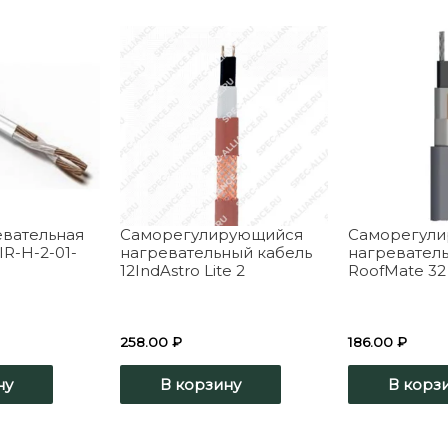
евательная
Саморегулирующийся
Саморегул
IR-H-2-01-
нагревательный кабель
нагревател
12IndAstro Lite 2
RoofMate 32
258.00
₽
186.00
₽
ну
В корзину
В корз