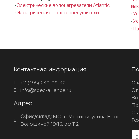
•
Электрические водонагреватели Atlantic
вык
•
Электрические полотенцесушители
•
Ус
•
Ус
•
Щи
Контактная информация
По
+7 (495) 640-09-42
О 
info@spec-alliance.ru
Оп
Во
Адрес
По
Ст
Офис/склад:
МО, г. Мытищи, улица Веры
Те
Волошиной 19/16, оф.112