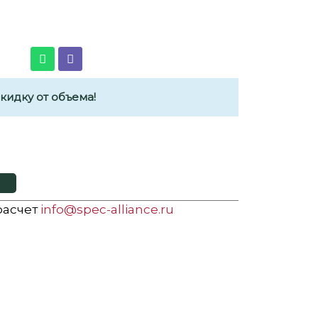
идку от объема!
 расчет
info@spec-alliance.ru