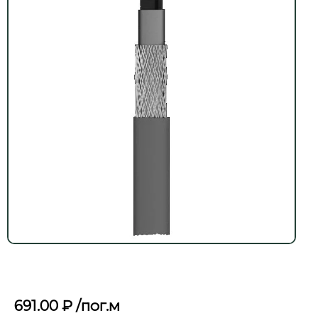
691.00
₽
/пог.м