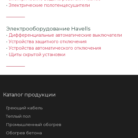
•
Электрические полотенцесушители
Электрооборудование Havells
•
Дифференциальные автоматические выключатели
•
Устройства защитного отключения
•
Устройства автоматического отключения
•
Щиты скрытой установки
Каталог продукции
Греющий кабель
Теплый пол
Промышленный обогрев
Обогрев бетона