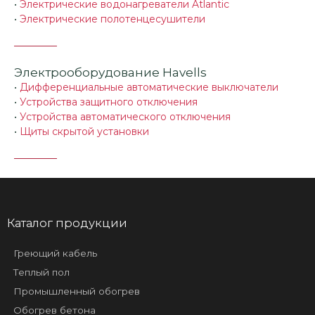
•
Электрические водонагреватели Atlantic
•
Электрические полотенцесушители
Электрооборудование Havells
•
Дифференциальные автоматические выключатели
•
Устройства защитного отключения
•
Устройства автоматического отключения
•
Щиты скрытой установки
Каталог продукции
Греющий кабель
Теплый пол
Промышленный обогрев
Обогрев бетона