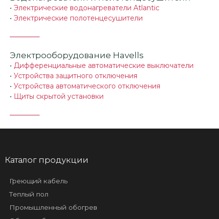
•
Электрические водонагреватели Atlantic
•
Электрические полотенцесушители
Электрооборудование Havells
•
Дифференциальные автоматические выключатели
•
Устройства защитного отключения
•
Устройства автоматического отключения
•
Щиты скрытой установки
Каталог продукции
Греющий кабель
Теплый пол
Промышленный обогрев