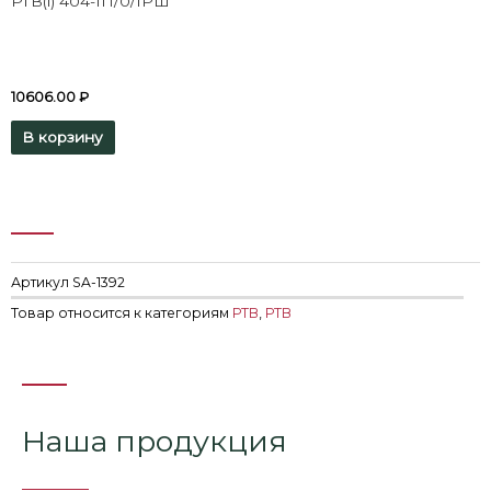
РТВ(i) 404-1П/0/1РШ
10606.00
₽
В корзину
Артикул
SA-1392
Товар относится к категориям
РТВ
,
РТВ
Наша продукция