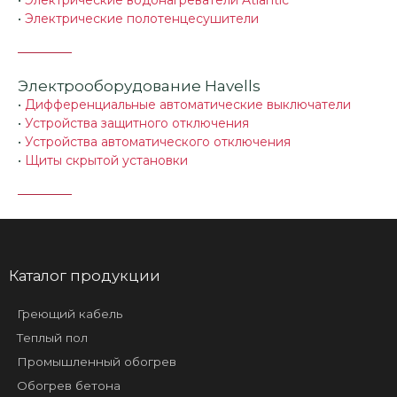
•
Электрические водонагреватели Atlantic
•
Электрические полотенцесушители
Электрооборудование Havells
•
Дифференциальные автоматические выключатели
•
Устройства защитного отключения
•
Устройства автоматического отключения
•
Щиты скрытой установки
Каталог продукции
Греющий кабель
Теплый пол
Промышленный обогрев
Обогрев бетона