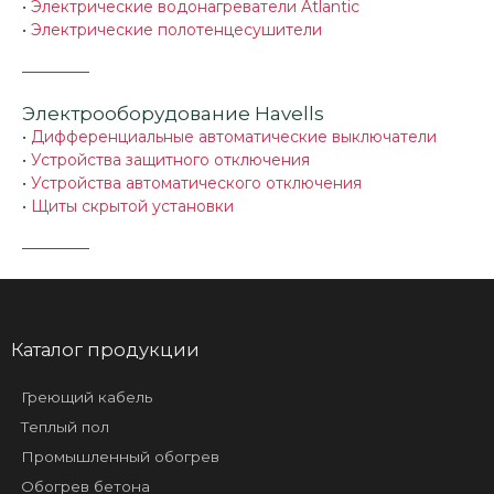
•
Электрические водонагреватели Atlantic
•
Электрические полотенцесушители
Электрооборудование Havells
•
Дифференциальные автоматические выключатели
•
Устройства защитного отключения
•
Устройства автоматического отключения
•
Щиты скрытой установки
Каталог продукции
Греющий кабель
Теплый пол
Промышленный обогрев
Обогрев бетона