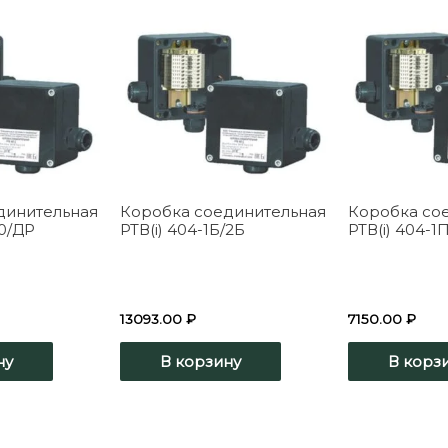
динительная
Коробка соединительная
Коробка со
/0/ДР
РТВ(i) 404-1Б/2Б
РТВ(i) 404-1
13093.00
₽
7150.00
₽
ну
В корзину
В корз