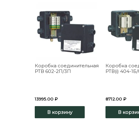
Коробка соединительная
Коробка сое
РТВ 602-2П/3П
РТВ(i) 404-1Б
13995.00
₽
8712.00
₽
В корзину
В корзи