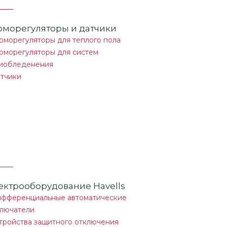
рморегуляторы и датчики
рморегуляторы для теплого пола
рморегуляторы для систем
иобледенения
тчики
ектрооборудование Havells
фференциальные автоматические
лючатели
тройства защитного отключения