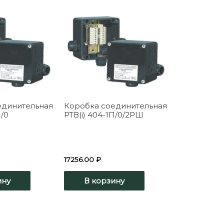
единительная
Коробка соединительная
П/0
РТВ(i) 404-1П/0/2РШ
17256.00
₽
ину
В корзину