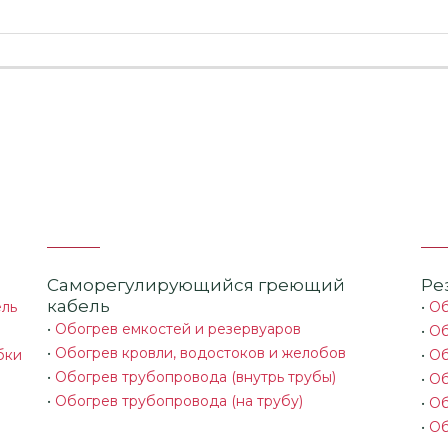
Саморегулирующийся греющий
Ре
кабель
ель
•
Об
•
Обогрев емкостей и резервуаров
•
Об
•
Обогрев кровли, водостоков и желобов
бки
•
Об
•
Обогрев трубопровода (внутрь трубы)
•
Об
•
Обогрев трубопровода (на трубу)
•
Об
•
Об