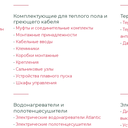
Комплектующие для теплого пола и
Те
греющего кабеля
•
Те
•
Муфты и соединительные комплекты
ин
•
Те
•
Монтажные принадлежности
ант
•
Кабельные вводы
•
Да
•
Клеммники
•
Коробки монтажные
•
Крепления
•
Сальниковые узлы
•
Устройства плавного пуска
•
Шкафы управления
Водонагреватели и
Эл
полотенцесушители
•
Ди
•
Электрические водонагреватели Atlantic
вык
•
Электрические полотенцесушители
•
Ус