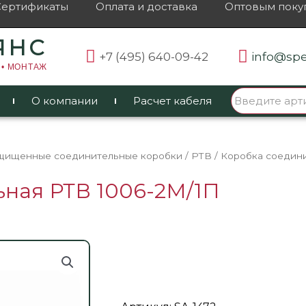
Сертификаты
Оплата и доставка
Оптовым поку
ЯНС
+7 (495) 640-09-42
info@spe
 • МОНТАЖ
О компании
Расчет кабеля
щищенные соединительные коробки
/
РТВ
/ Коробка соедин
ьная РТВ 1006-2М/1П