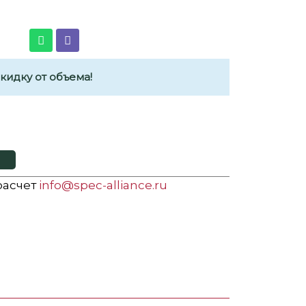
идку от объема!
 расчет
info@spec-alliance.ru