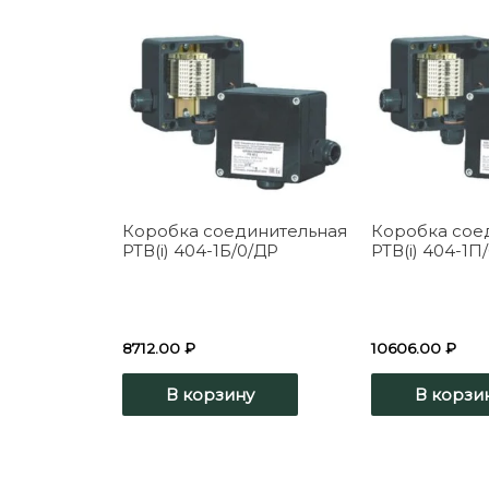
Коробка соединительная
Коробка сое
РТВ(i) 404-1Б/0/ДР
РТВ(i) 404-1П
8712.00
₽
10606.00
₽
В корзину
В корзи