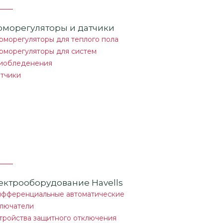
рморегуляторы и датчики
рморегуляторы для теплого пола
рморегуляторы для систем
иобледенения
тчики
ектрооборудование Havells
фференциальные автоматические
лючатели
тройства защитного отключения