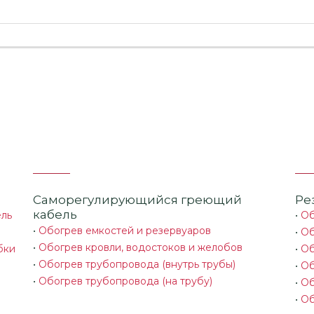
Саморегулирующийся греющий
Ре
кабель
ель
•
Об
•
Обогрев емкостей и резервуаров
•
Об
•
Обогрев кровли, водостоков и желобов
бки
•
Об
•
Обогрев трубопровода (внутрь трубы)
•
Об
•
Обогрев трубопровода (на трубу)
•
Об
•
Об