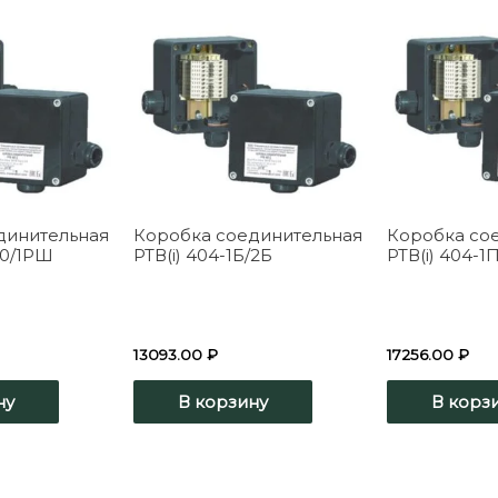
динительная
Коробка соединительная
Коробка со
/0/1РШ
РТВ(i) 404-1Б/2Б
РТВ(i) 404-
13093.00
₽
17256.00
₽
ну
В корзину
В корз