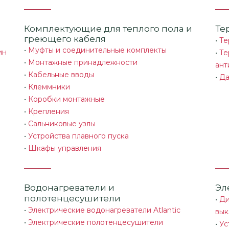
Комплектующие для теплого пола и
Те
греющего кабеля
•
Те
•
Муфты и соединительные комплекты
ин
•
Те
•
Монтажные принадлежности
ант
•
Кабельные вводы
•
Да
•
Клеммники
•
Коробки монтажные
•
Крепления
•
Сальниковые узлы
•
Устройства плавного пуска
•
Шкафы управления
Водонагреватели и
Эл
полотенцесушители
•
Ди
•
Электрические водонагреватели Atlantic
вык
•
Электрические полотенцесушители
•
Ус