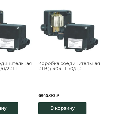
единительная
Коробка соединительная
1П/0/2РШ
РТВ(i) 404-1П/0/ДР
6945.00
₽
ину
В корзину