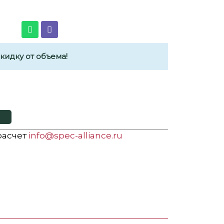
идку от объема!
 расчет
info@spec-alliance.ru