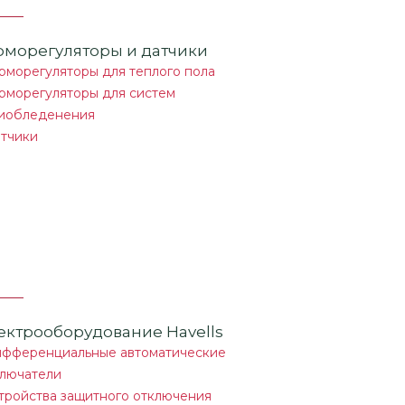
рморегуляторы и датчики
рморегуляторы для теплого пола
рморегуляторы для систем
иобледенения
тчики
ектрооборудование Havells
фференциальные автоматические
лючатели
тройства защитного отключения