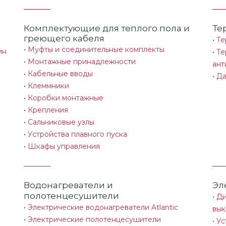
Комплектующие для теплого пола и
Те
греющего кабеля
•
Те
•
Муфты и соединительные комплекты
ин
•
Те
•
Монтажные принадлежности
ант
•
Кабельные вводы
•
Да
•
Клеммники
•
Коробки монтажные
•
Крепления
•
Сальниковые узлы
•
Устройства плавного пуска
•
Шкафы управления
Водонагреватели и
Эл
полотенцесушители
•
Ди
•
Электрические водонагреватели Atlantic
вык
•
Электрические полотенцесушители
•
Ус