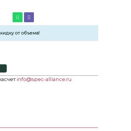
идку от объема!
 расчет
info@spec-alliance.ru