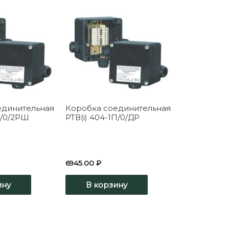
единительная
Коробка соединительная
Б/0/2РШ
РТВ(i) 404-1П/0/ДР
6945.00
₽
ину
В корзину