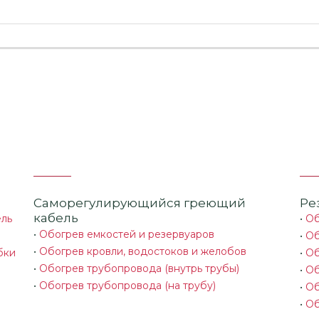
Саморегулирующийся греющий
Ре
кабель
ель
•
Об
•
Обогрев емкостей и резервуаров
•
Об
•
Обогрев кровли, водостоков и желобов
бки
•
Об
•
Обогрев трубопровода (внутрь трубы)
•
Об
•
Обогрев трубопровода (на трубу)
•
Об
•
Об