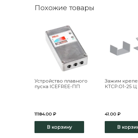
Похожие товары
Устройство плавного
Зажим креп
пуска ICEFREE-ПП
КТСР.О1-25 Ц
11184.00
₽
41.00
₽
В корзину
В корзи