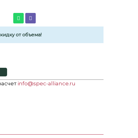
идку от объема!
 расчет
info@spec-alliance.ru