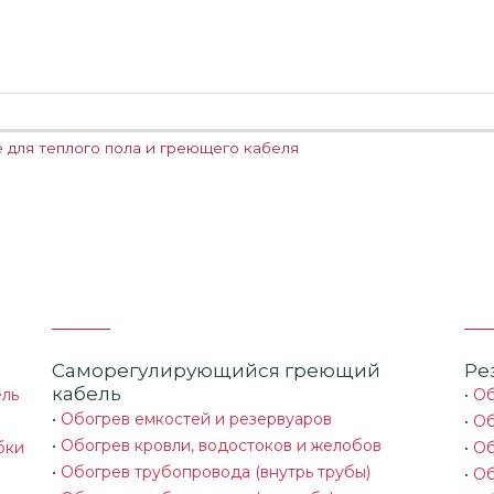
для теплого пола и греющего кабеля
Саморегулирующийся греющий
Ре
кабель
ель
•
Об
•
Обогрев емкостей и резервуаров
•
Об
•
Обогрев кровли, водостоков и желобов
бки
•
Об
•
Обогрев трубопровода (внутрь трубы)
•
Об