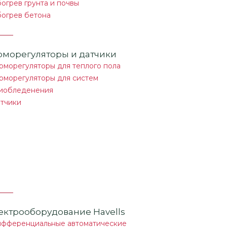
огрев грунта и почвы
огрев бетона
рморегуляторы и датчики
рморегуляторы для теплого пола
рморегуляторы для систем
иобледенения
тчики
ектрооборудование Havells
фференциальные автоматические