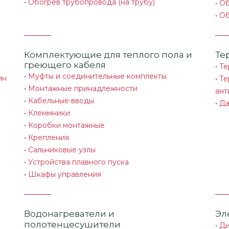
•
Обогрев трубопровода (на трубу)
•
Об
•
Об
Комплектующие для теплого пола и
Те
греющего кабеля
•
Те
•
Муфты и соединительные комплекты
ин
•
Те
•
Монтажные принадлежности
ант
•
Кабельные вводы
•
Да
•
Клеммники
•
Коробки монтажные
•
Крепления
•
Сальниковые узлы
•
Устройства плавного пуска
•
Шкафы управления
Водонагреватели и
Эл
полотенцесушители
•
Ди