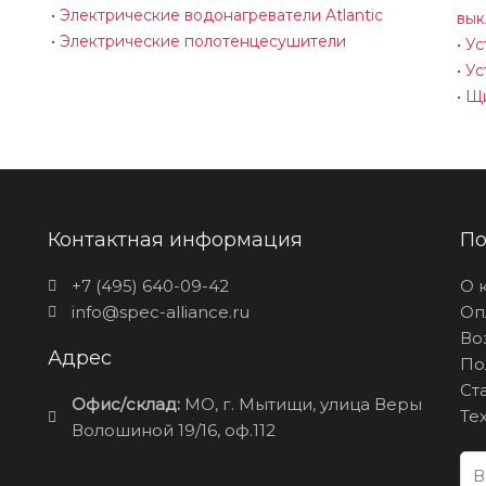
•
Электрические водонагреватели Atlantic
вык
•
Электрические полотенцесушители
•
Ус
•
Ус
•
Щи
Контактная информация
По
+7 (495) 640-09-42
О 
info@spec-alliance.ru
Оп
Во
Адрес
По
Ст
Офис/склад:
МО, г. Мытищи, улица Веры
Те
Волошиной 19/16, оф.112