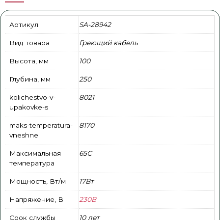
Артикул
SA-28942
Вид товара
Греющий кабель
Высота, мм
100
Глубина, мм
250
kolichestvo-v-
8021
upakovke-s
maks-temperatura-
8170
vneshne
Максимальная
65С
температура
Мощность, Вт/м
17Вт
Напряжение, В
230В
Срок службы
10 лет