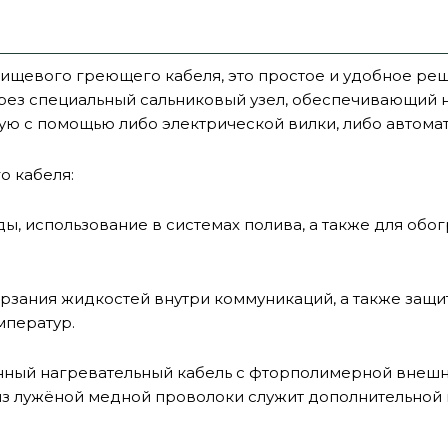
ищевого греющего кабеля, это простое и удобное реш
ерез специальный сальниковый узел, обеспечивающий 
ю с помощью либо электрической вилки, либо автома
 кабеля:
ы, использование в системах полива, а также для обо
рзания жидкостей внутри коммуникаций, а также защит
мператур.
енный нагревательный кабель c фторполимерной внеш
из лужёной медной проволоки служит дополнительной