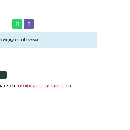
идку от объема!
 расчет
info@spec-alliance.ru