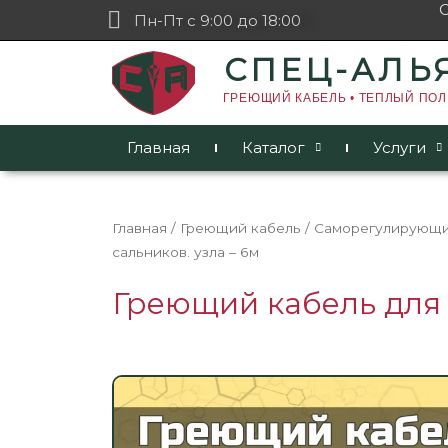
Пн-Пт с 9:00 до 18:00
СПЕЦ-АЛЬ
ГРЕЮЩИЙ КАБЕЛЬ • ТЕПЛЫЙ ПОЛ
Главная
Каталог
Услуги
Главная
/
Греющий кабель
/
Саморегулирующи
сальников. узла – 6м
Греющий кабель для у