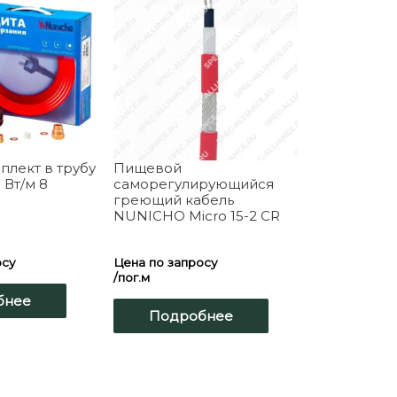
плект в трубу
Пищевой
Вт/м 8
саморегулирующийся
греющий кабель
NUNICHO Micro 15-2 CR
осу
Цена по запросу
/пог.м
бнее
Подробнее