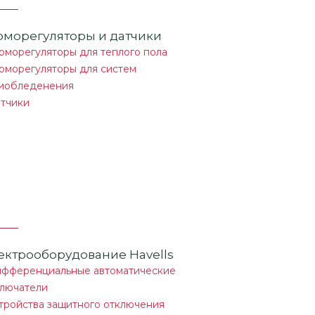
рморегуляторы и датчики
рморегуляторы для теплого пола
рморегуляторы для систем
иобледенения
тчики
ектрооборудование Havells
фференциальные автоматические
лючатели
тройства защитного отключения