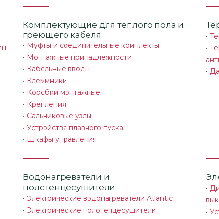
Комплектующие для теплого пола и
Те
греющего кабеля
•
Те
•
Муфты и соединительные комплекты
ин
•
Те
•
Монтажные принадлежности
ант
•
Кабельные вводы
•
Да
•
Клеммники
•
Коробки монтажные
•
Крепления
•
Сальниковые узлы
•
Устройства плавного пуска
•
Шкафы управления
Водонагреватели и
Эл
полотенцесушители
•
Ди
•
Электрические водонагреватели Atlantic
вык
•
Электрические полотенцесушители
•
Ус