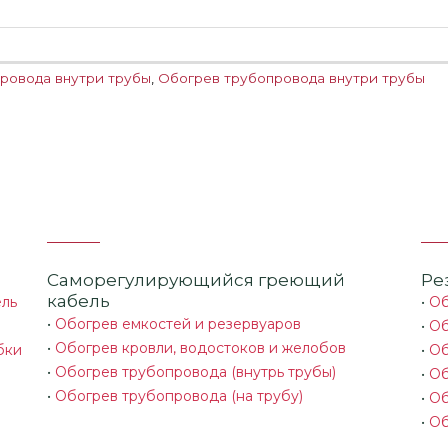
ровода внутри трубы
,
Обогрев трубопровода внутри трубы
Саморегулирующийся греющий
Ре
кабель
ель
•
Об
•
Обогрев емкостей и резервуаров
•
Об
•
Обогрев кровли, водостоков и желобов
бки
•
Об
•
Обогрев трубопровода (внутрь трубы)
•
Об
•
Обогрев трубопровода (на трубу)
•
Об
•
Об