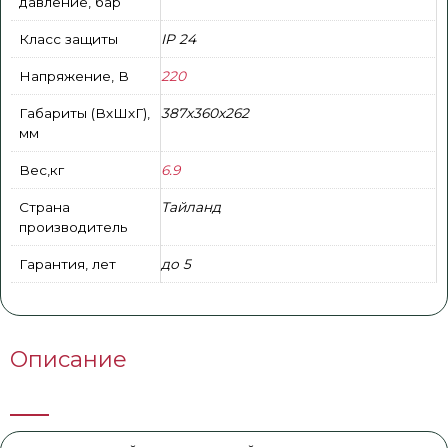
давление, бар
Класс защиты
IP 24
Напряжение, В
220
Габариты (ВхШхГ),
387х360х262
мм
Вес,кг
6.9
Страна
Тайланд
производитель
Гарантия, лет
до 5
Описание