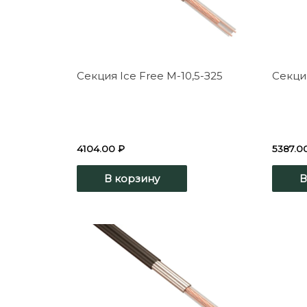
Секция Ice Free М-10,5-З25
Секция
4104.00
₽
5387.0
В корзину
В