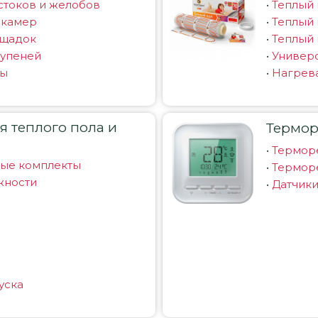
стоков и желобов
•
Теплый 
 камер
•
Теплый 
ощадок
•
Теплый 
тупеней
•
Универ
вы
•
Нагрев
 теплого пола и
Термор
•
Терморе
ные комплекты
•
Термор
жности
•
Датчик
уска