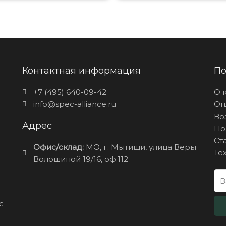
Контактная информация
По
+7 (495) 640-09-42
О 
info@spec-alliance.ru
Оп
Во
Адрес
По
Ст
Офис/склад:
МО, г. Мытищи, улица Веры
Те
Волошиной 19/16, оф.112
c