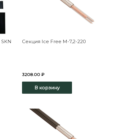
 SKN
Секция Ice Free М-7,2-220
3208.00
₽
В корзину