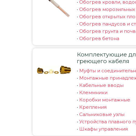
•
Обогрев кровли, водо
•
Обогрев морозильных
•
Обогрев открытых пл
•
Обогрев пандусов и с
•
Обогрев грунта и поч
•
Обогрев бетона
Комплектующие для
греющего кабеля
•
Муфты и соединитель
•
Монтажные принадле
•
Кабельные вводы
•
Клеммники
•
Коробки монтажные
•
Крепления
•
Сальниковые узлы
•
Устройства плавного п
•
Шкафы управления