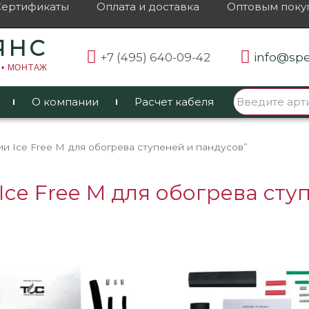
Сертификаты
Оплата и доставка
Оптовым поку
ЯНС
+7 (495) 640-09-42
info@spe
 • МОНТАЖ
О компании
Расчет кабеля
и Ice Free M для обогрева ступеней и пандусов”
Ice Free M для обогрева сту