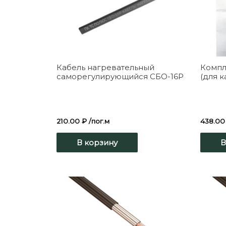
Кабель нагревательный
Компл
саморегулирующийся СБО-16P
(для к
210.00
₽
/пог.м
438.0
В корзину
В