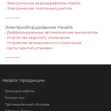
•
Электрические водонагреватели Atlantic
•
Электрические полотенцесушители
Электрооборудование Havells
•
Дифференциальные автоматические выключатели
•
Устройства защитного отключения
•
Устройства автоматического отключения
•
Щиты скрытой установки
Каталог продукции
Греющий кабель
Теплый пол
Промышленный обогрев