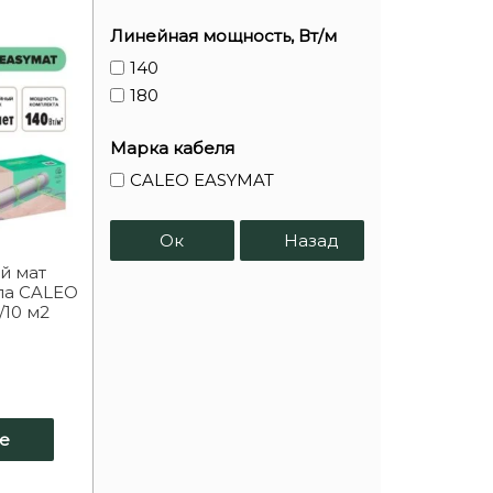
Линейная мощность, Вт/м
140
180
Марка кабеля
CALEO EASYMAT
Ок
Назад
й мат
ла CALEO
/10 м2
е