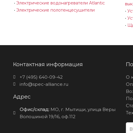
•
Электрические водонагреватели Atlantic
вык
•
Электрические полотенцесушители
•
Ус
•
Ус
•
Щи
Контактная информация
По
+7 (495) 640-09-42
О 
info@spec-alliance.ru
Оп
Во
Адрес
По
Ст
Офис/склад:
МО, г. Мытищи, улица Веры
Те
Волошиной 19/16, оф.112