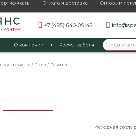
Сертификаты
Оплата и доставка
Оптовым поку
ЯНС
+7 (495) 640-09-42
info@spe
 • МОНТАЖ
О компании
Расчет кабеля
 пол в стяжку
/
Caleo
/ Easymat