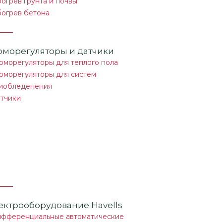
огрев грунта и почвы
огрев бетона
рморегуляторы и датчики
рморегуляторы для теплого пола
рморегуляторы для систем
иобледенения
тчики
ектрооборудование Havells
фференциальные автоматические