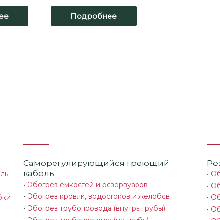
ее
Подробнее
Саморегулирующийся греющий
Ре
кабель
ель
•
Об
•
Обогрев емкостей и резервуаров
•
Об
•
Обогрев кровли, водостоков и желобов
бки
•
Об
•
Обогрев трубопровода (внутрь трубы)
•
Об
•
Обогрев трубопровода (на трубу)