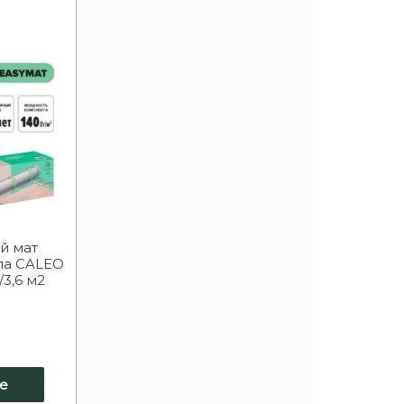
й мат
ла CALEO
/3,6 м2
е