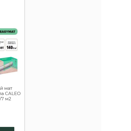
й мат
ла CALEO
/7 м2