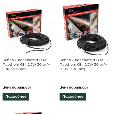
Кабель нагревательный
Кабель нагревательный
Raychem GM-2CW 30 вт/м
Raychem GM-2CW 30 вт/м
90м (2700вт)
100м (3000вт)
Цена по запросу
Цена по запросу
Подробнее
Подробнее