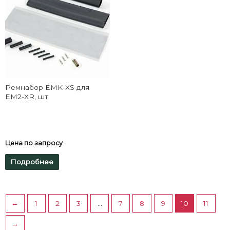
Ремнабор EMK-XS для
EM2-XR, шт
Цена по запросу
Подробнее
←
1
2
3
…
7
8
9
10
11
→