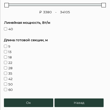
₽
-
Линейная мощность, Вт/м
40
Длина готовой секции, м
9
13
18
22
28
35
42
50
60
70
85
Ок
Назад
95