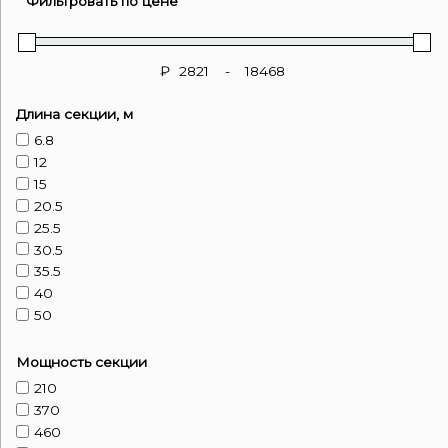
Фильтровать по цене
₽
-
Длина секции, м
6.8
12
15
20.5
25.5
30.5
35.5
40
50
59
67.5
Мощность секции
80
210
95
370
110
460