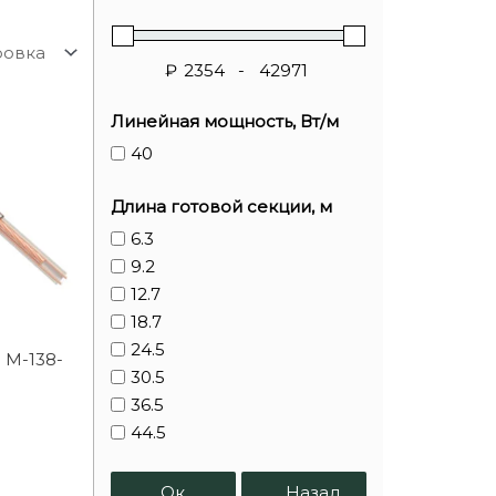
₽
-
Линейная мощность, Вт/м
40
Длина готовой секции, м
6.3
9.2
12.7
18.7
24.5
 M-138-
30.5
36.5
44.5
52
64
Ок
Назад