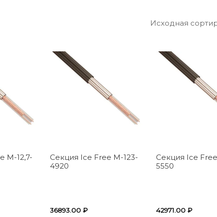
e M-12,7-
Секция Ice Free M-123-
Секция Ice Free
4920
5550
36893.00
₽
42971.00
₽