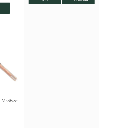
78
92
104
123
138
 M-36,5-