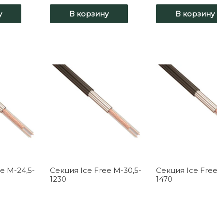
у
В корзину
В корзину
e M-24,5-
Секция Ice Free M-30,5-
Секция Ice Free
1230
1470