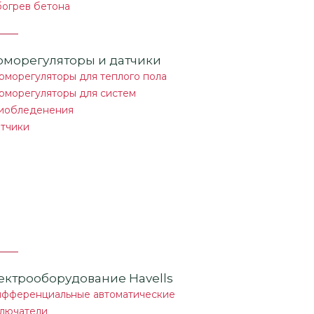
огрев бетона
рморегуляторы и датчики
рморегуляторы для теплого пола
рморегуляторы для систем
иобледенения
тчики
ектрооборудование Havells
фференциальные автоматические
лючатели