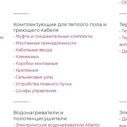
•
Об
Комплектующие для теплого пола и
Те
греющего кабеля
•
Те
•
Муфты и соединительные комплекты
ин
•
Те
•
Монтажные принадлежности
ант
•
Кабельные вводы
•
Да
•
Клеммники
•
Коробки монтажные
•
Крепления
•
Сальниковые узлы
•
Устройства плавного пуска
•
Шкафы управления
Водонагреватели и
Эл
полотенцесушители
•
Ди
•
Электрические водонагреватели Atlantic
вык