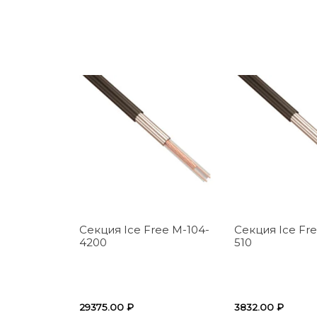
Секция Ice Free M-104-
Секция Ice Fre
4200
510
29375.00
₽
3832.00
₽