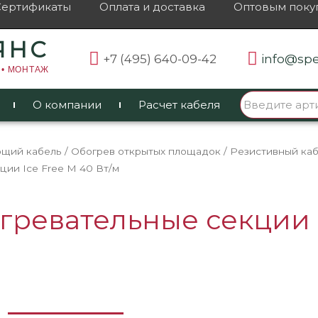
Сертификаты
Оплата и доставка
Оптовым поку
ЯНС
+7 (495) 640-09-42
info@spe
 • МОНТАЖ
О компании
Расчет кабеля
ющий кабель
/
Обогрев открытых площадок
/
Резистивный каб
ции Ice Free M 40 Вт/м
ревательные секции I