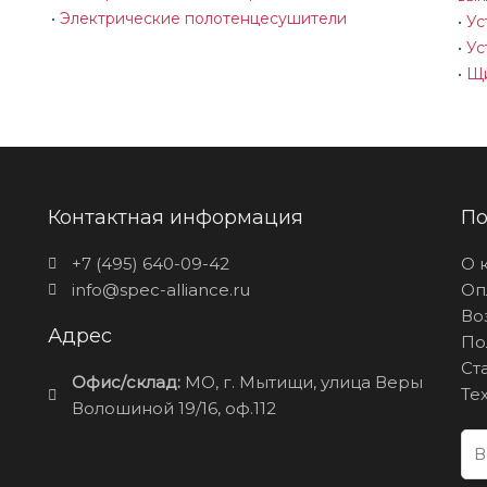
•
Электрические полотенцесушители
•
Ус
•
Ус
•
Щи
Контактная информация
По
+7 (495) 640-09-42
О 
info@spec-alliance.ru
Оп
Во
Адрес
По
Ст
Офис/склад:
МО, г. Мытищи, улица Веры
Те
Волошиной 19/16, оф.112