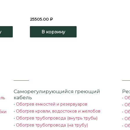
25505.00
₽
у
В корзину
Саморегулирующийся греющий
Ре
кабель
ель
•
Об
•
Обогрев емкостей и резервуаров
•
Об
•
Обогрев кровли, водостоков и желобов
бки
•
Об
•
Обогрев трубопровода (внутрь трубы)
•
Об
•
Обогрев трубопровода (на трубу)
•
Об