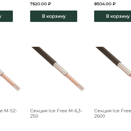
7620.00
₽
8504.00
₽
у
В корзину
В корзину
ee M-52-
Секция Ice Free M-6,3-
Секция Ice Fre
250
2600