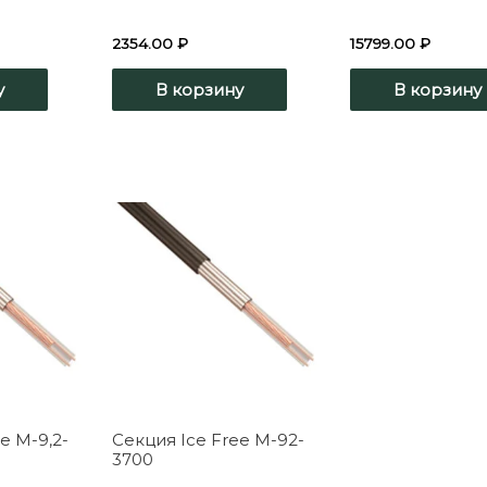
2354.00
₽
15799.00
₽
у
В корзину
В корзину
e M-9,2-
Секция Ice Free M-92-
3700