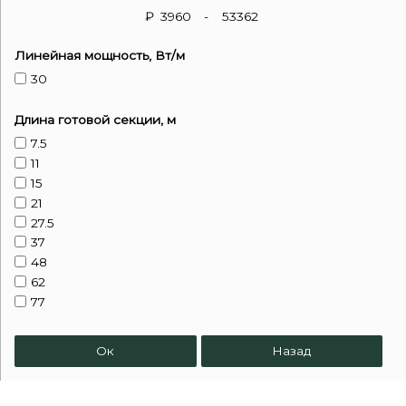
₽
-
Линейная мощность, Вт/м
30
Длина готовой секции, м
7.5
11
15
21
27.5
37
48
62
77
93
105
Ок
Назад
130
160